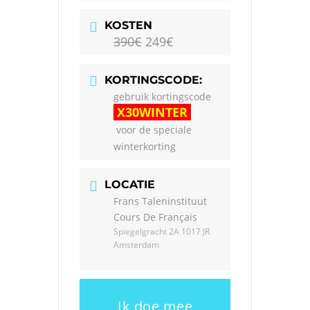
KOSTEN
390€
249€
KORTINGSCODE:
gebruik kortingscode
X30WINTER
voor de speciale
winterkorting
LOCATIE
Frans Taleninstituut
Cours De Français
Spiegelgracht 2A 1017 JR
Amsterdam
Ik doe mee